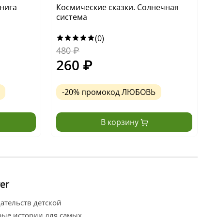
книга
Космические сказки. Солнечная
К
система
(0)
480
₽
1
260
₽
-20% промокод ЛЮБОВЬ
В корзину
er
ательств детской
брые истории для самых