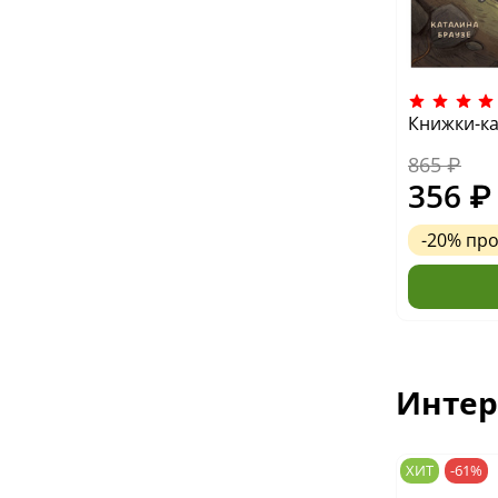
Книжки-ка
865 ₽
356 ₽
-20%
пр
Интер
ХИТ
-61%