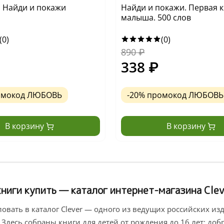
у. Найди и покажи
Найди и покажи. Первая 
малыша. 500 слов
(0)
(0)
890
₽
338
₽
омокод ЛЮБОВЬ
-20% промокод ЛЮБОВЬ
В корзину
В корзину
ниги купить — каталог интернет-магазина Clev
овать в каталог Clever — одного из ведущих российских изд
 Здесь собраны книги для детей от рождения до 16 лет: до