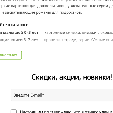
яркие картинки для дошкольников, увлекательные серии д
 и захватывающие романы для подростков.
ёте в каталоге
я малышей 0–3 лет
— картонные книжки, книжки с окошка
щие книги 3–7 лет
— прописи, тетради, серии «Умные кни
твенные серии
— Котёнок Шмяк, Чик и Брики, книги заруб
олностью
▾
тельные энциклопедии
— про природу, профессии, животн
ля школьников
— тренажёры, рабочие тетради, литература 
Скидки, акции, новинки
Clever легко найти подарок на любой случай: день рождения
аду. Выбирайте по возрасту, жанру или любимому автору — 
авкой по всей России.
Настоящим подтверждаю, что я ознакомлен и 