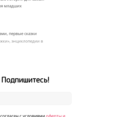
ля младших
ми, первые сказки
жки», энциклопедии в
ежных авторов
ых и весь мир вокруг
для внеклассного
! Подпишитесь!
, Новый год, выпускной
и получайте книги для
согласен с условиями
оферты и