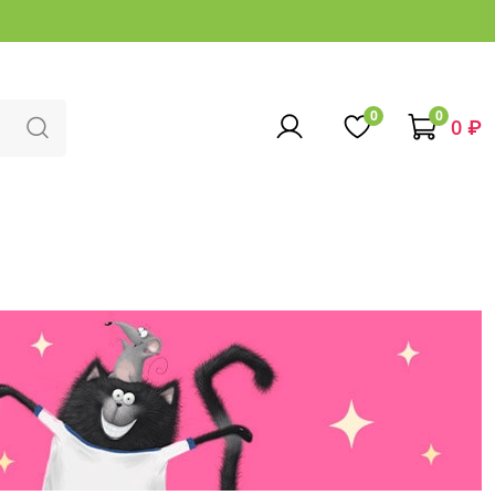
0
0
0 ₽