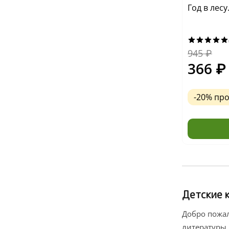
Год в лес
945
₽
366
₽
-20% пр
Детские к
Добро пожал
литературы.