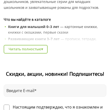
дошкольников, увлекательные серии для младших
школьников и захватывающие романы для подростков.
Что вы найдёте в каталоге
Книги для малышей 0–3 лет
— картонные книжки,
книжки с окошками, первые сказки
Развивающие книги 3–7 лет
— прописи, тетради,
серии «Умные книжки», энциклопедии в сказках
Читать полностью
▾
Художественные серии
— Котёнок Шмяк, Чик и Брики,
книги зарубежных авторов
Познавательные энциклопедии
— про природу,
профессии, животных и весь мир вокруг
Скидки, акции, новинки! Подпишитесь!
Книги для школьников
— тренажёры, рабочие
тетради, литература для внеклассного чтения
В каталоге Clever легко найти подарок на любой случай:
день рождения, Новый год, выпускной в детском саду.
Выбирайте по возрасту, жанру или любимому автору — и
Настоящим подтверждаю, что я ознакомлен и
получайте книги для детей с доставкой по всей России.