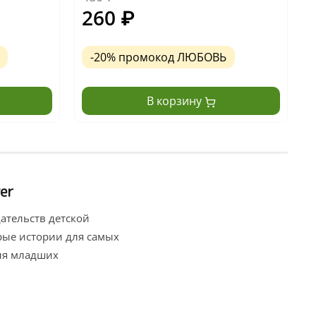
260
₽
-20% промокод ЛЮБОВЬ
В корзину
er
ательств детской
брые истории для самых
ля младших