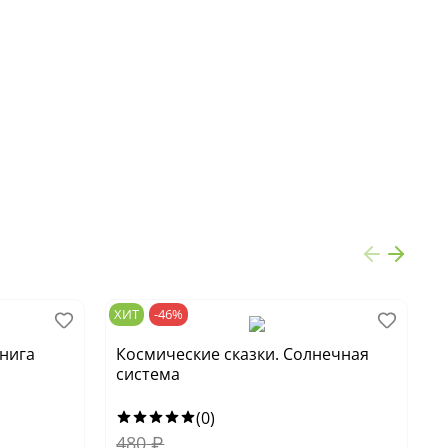
ХИТ
-46%
Х
книга
Космические сказки. Солнечная
К
система
(0)
480
₽
1