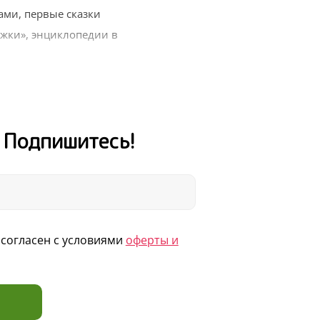
ми, первые сказки
жки», энциклопедии в
ежных авторов
ых и весь мир вокруг
для внеклассного
! Подпишитесь!
, Новый год, выпускной
и получайте книги для
согласен с условиями
оферты и