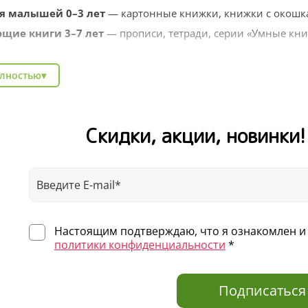
я малышей 0–3 лет
— картонные книжки, книжки с окошка
щие книги 3–7 лет
— прописи, тетради, серии «Умные кни
твенные серии
— Котёнок Шмяк, Чик и Брики, книги заруб
олностью
▾
тельные энциклопедии
— про природу, профессии, животн
ля школьников
— тренажёры, рабочие тетради, литература 
Скидки, акции, новинки
Clever легко найти подарок на любой случай: день рождения
аду. Выбирайте по возрасту, жанру или любимому автору — 
авкой по всей России.
Настоящим подтверждаю, что я ознакомлен и 
политики конфиденциальности
*
Подписаться