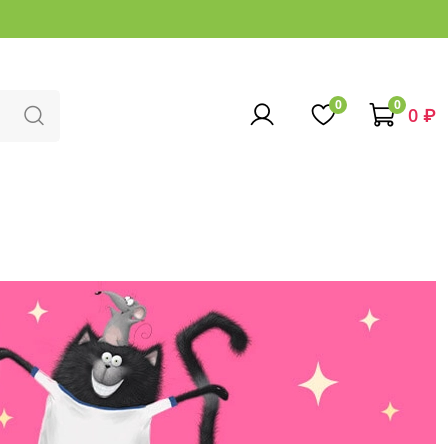
0
0
0 ₽