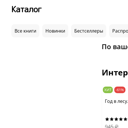
Каталог
Все книги
Новинки
Бестселлеры
Распр
По ваш
Интер
ХИТ
-61%
Год в лес
945
₽