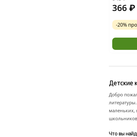
366
₽
-20% пр
Детские к
Добро пожал
литературы.
маленьких, 
школьников
Что вы найд