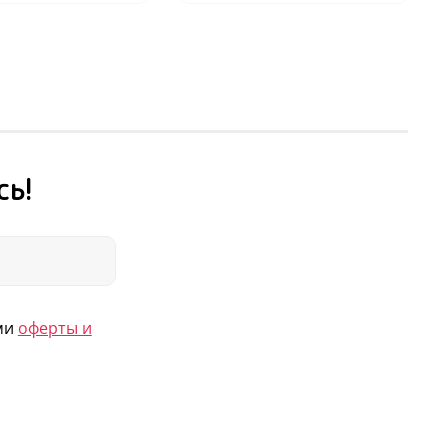
сь!
ями
оферты и