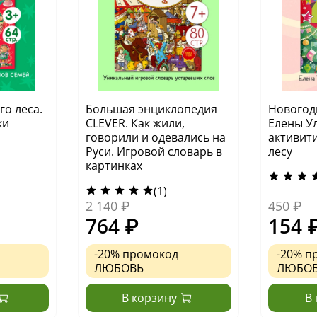
о леса.
Большая энциклопедия
Новогод
ки
CLEVER. Как жили,
Елены У
говорили и одевались на
активити
Руси. Игровой словарь в
лесу
картинках
(1)
2 140 ₽
450 ₽
764 ₽
154 
-20%
промокод
-20%
п
ЛЮБОВЬ
ЛЮБО
В корзину
В