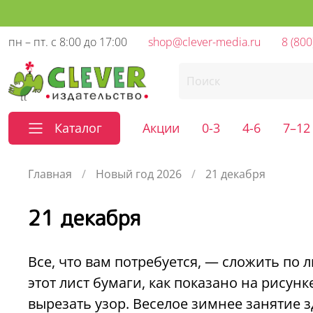
пн – пт. с 8:00 до 17:00
shop@clever-media.ru
8 (800
Каталог
Акции
0-3
4-6
7–12
Главная
Новый год 2026
21 декабря
21 декабря
Все, что вам потребуется, — сложить по 
этот лист бумаги, как показано на рисунке
вырезать узор. Веселое зимнее занятие 