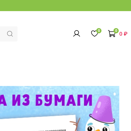
0
0
0 ₽