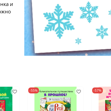
нка и
можно
-55%
-57%