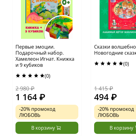
Первые эмоции.
Сказки волшебног
Подарочный набор.
Новогодние сказ
Хамелеон Игнат. Книжка
(0)
и 9 кубиков
(0)
2 980 ₽
1 415 ₽
1 164 ₽
494 ₽
-20%
промокод
-20%
промокод
ЛЮБОВЬ
ЛЮБОВЬ
В корзину
В корзину