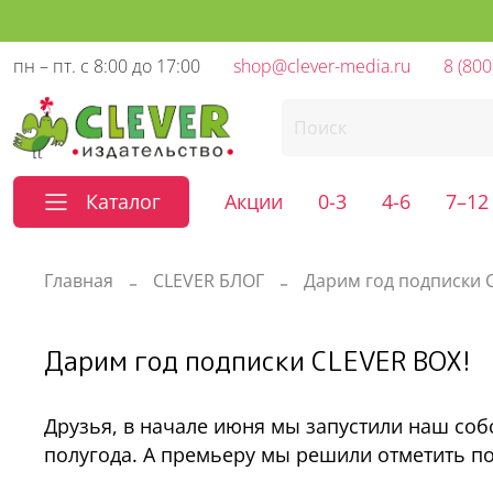
пн – пт. с 8:00 до 17:00
shop@clever-media.ru
8 (800
Каталог
Акции
0-3
4-6
7–12
Главная
CLEVER БЛОГ
Дарим год подписки 
Дарим год подписки CLEVER BOX!
Друзья, в начале июня мы запустили наш со
полугода. А премьеру мы решили отметить по